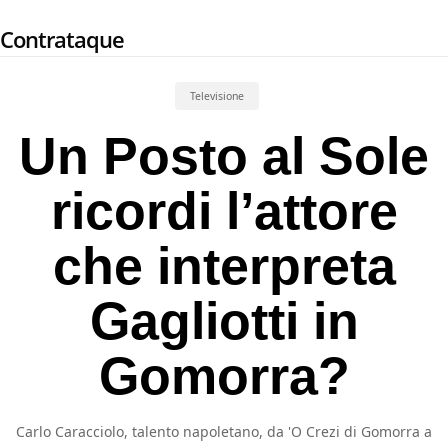
Skip
Contrataque
to
main
content
Televisione
Un Posto al Sole
ricordi l’attore
che interpreta
Gagliotti in
Gomorra?
Carlo Caracciolo, talento napoletano, da 'O Crezi di Gomorra a