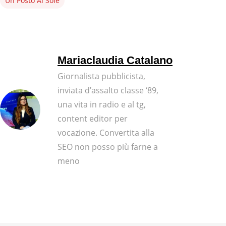
Un Posto Al Sole
Mariaclaudia Catalano
Giornalista pubblicista,
inviata d’assalto classe ‘89,
una vita in radio e al tg,
content editor per
vocazione. Convertita alla
SEO non posso più farne a
meno