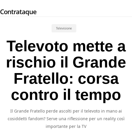
Skip
Contrataque
to
main
content
Televisione
Televoto mette a
rischio il Grande
Fratello: corsa
contro il tempo
Il Grande Fratello perde ascolti per il televoto in mano ai
cosiddetti fandom? Serve una riflessione per un reality così
importante per la TV