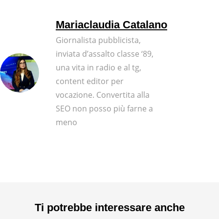
Mariaclaudia Catalano
Giornalista pubblicista,
inviata d’assalto classe ‘89,
una vita in radio e al tg,
content editor per
vocazione. Convertita alla
SEO non posso più farne a
meno
Ti potrebbe interessare anche