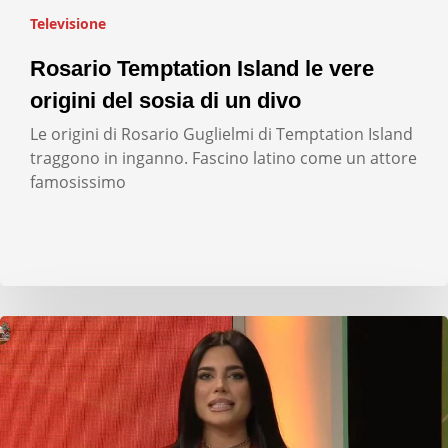
Televisione
Rosario Temptation Island le vere
origini del sosia di un divo
Le origini di Rosario Guglielmi di Temptation Island
traggono in inganno. Fascino latino come un attore
famosissimo