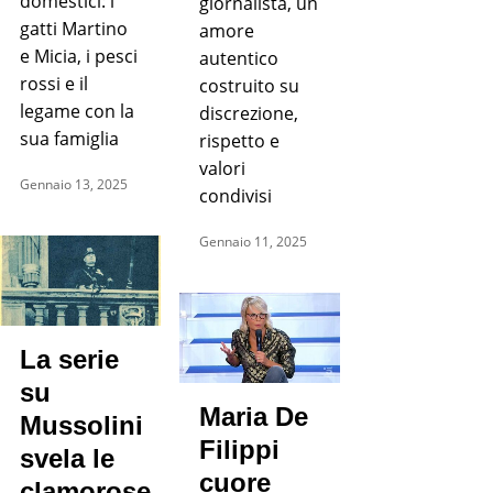
domestici: i
giornalista, un
gatti Martino
amore
e Micia, i pesci
autentico
rossi e il
costruito su
legame con la
discrezione,
sua famiglia
rispetto e
valori
Gennaio 13, 2025
condivisi
Gennaio 11, 2025
La serie
su
Maria De
Mussolini
Filippi
svela le
cuore
clamorose