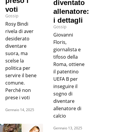
preso i
diventato
voti
allenatore:
Gossip
i dettagli
Rosy Bindi
Gossip
rivela di aver
Giovanni
desiderato
Floris,
diventare
giornalista e
suora, ma
tifoso della
scelse la
Roma, ottiene
politica per
il patentino
servire il bene
UEFA B per
comune.
inseguire il
Perché non
sogno di
prese i voti
diventare
allenatore di
Gennaio 14, 2025
calcio
Gennaio 13, 2025