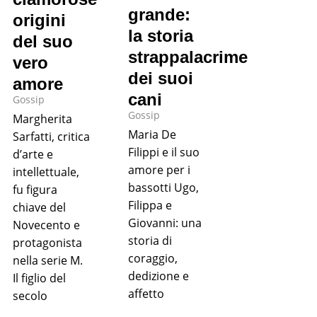
grande:
origini
la storia
del suo
strappalacrime
vero
dei suoi
amore
cani
Gossip
Gossip
Margherita
Maria De
Sarfatti, critica
Filippi e il suo
d’arte e
amore per i
intellettuale,
bassotti Ugo,
fu figura
Filippa e
chiave del
Giovanni: una
Novecento e
storia di
protagonista
coraggio,
nella serie M.
dedizione e
Il figlio del
affetto
secolo