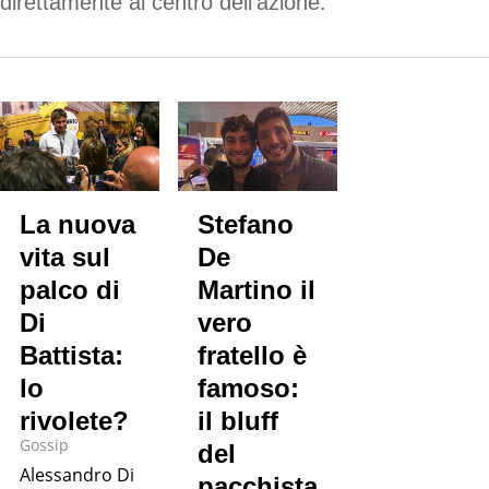
direttamente al centro dell’azione.
La nuova
Stefano
vita sul
De
palco di
Martino il
Di
vero
Battista:
fratello è
lo
famoso:
rivolete?
il bluff
Gossip
del
Alessandro Di
pacchista