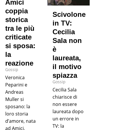
Amici
coppia
Scivolone
storica
in TV:
tra le più
Cecilia
criticate
Sala non
si sposa:
è
la
laureata,
reazione
il motivo
Gossip
spiazza
Veronica
Gossip
Peparini e
Cecilia Sala
Andreas
chiarisce di
Muller si
non essere
sposano: la
laureata dopo
loro storia
un errore in
d’amore, nata
TV: la
ad Amici,