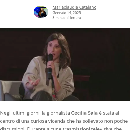
Mariaclaudia Catalano
Gennaio 14, 2025
3 minuti di lettura
Negli ultimi giorni, la giornalista
Cecilia Sala
è stata al
centro di una curiosa vicenda che ha sollevato non poche
discussioni. Durante alcune trasmissioni televisive che