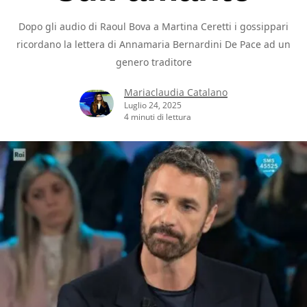
Dopo gli audio di Raoul Bova a Martina Ceretti i gossippari
ricordano la lettera di Annamaria Bernardini De Pace ad un
genero traditore
Mariaclaudia Catalano
Luglio 24, 2025
4 minuti di lettura