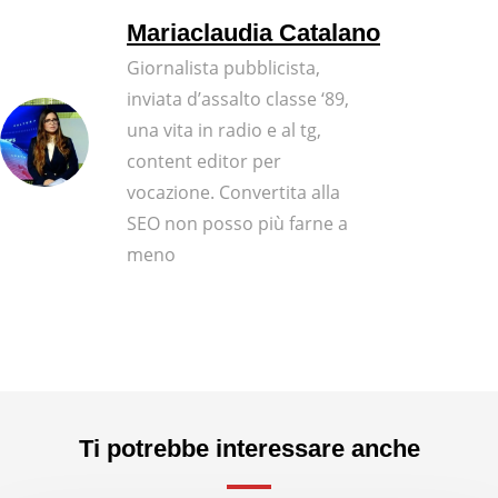
Mariaclaudia Catalano
Giornalista pubblicista,
inviata d’assalto classe ‘89,
una vita in radio e al tg,
content editor per
vocazione. Convertita alla
SEO non posso più farne a
meno
Ti potrebbe interessare anche