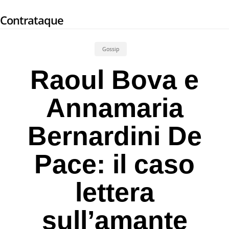
Skip
Contrataque
to
main
content
Gossip
Raoul Bova e
Annamaria
Bernardini De
Pace: il caso
lettera
sull’amante