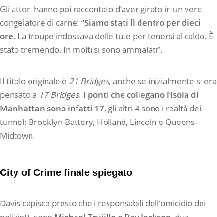
Gli attori hanno poi raccontato d’aver girato in un vero
congelatore di carne: “
Siamo stati lì dentro per dieci
ore
. La troupe indossava delle tute per tenersi al caldo. È
stato tremendo. In molti si sono ammalati”.
Il titolo originale è
21 Bridges
, anche se inizialmente si era
pensato a
17 Bridges
.
I ponti che collegano l’isola di
Manhattan sono infatti 17
, gli altri 4 sono i realtà dei
tunnel: Brooklyn-Battery, Holland, Lincoln e Queens-
Midtown.
City of Crime finale spiegato
Davis capisce presto che i responsabili dell’omicidio dei
poliziotti sono
Michael Trujillo e Ray Jackson
, due