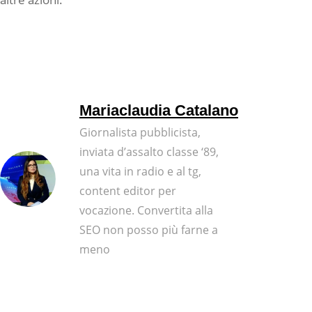
Mariaclaudia Catalano
Giornalista pubblicista,
inviata d’assalto classe ‘89,
una vita in radio e al tg,
content editor per
vocazione. Convertita alla
SEO non posso più farne a
meno