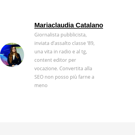
Mariaclaudia Catalano
Giornalista pubblicista,
inviata d’assalto classe ‘89,
una vita in radio e al tg,
content editor per
vocazione. Convertita alla
SEO non posso più farne a
meno