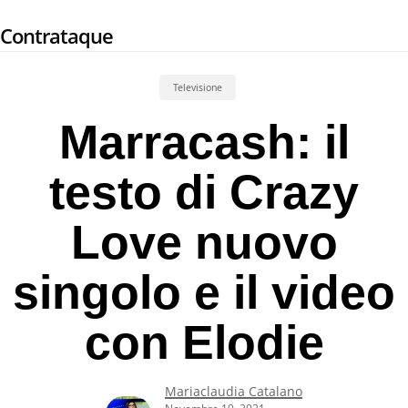
Skip
Contrataque
to
main
content
Televisione
Marracash: il
testo di Crazy
Love nuovo
singolo e il video
con Elodie
Mariaclaudia Catalano
Novembre 19, 2021