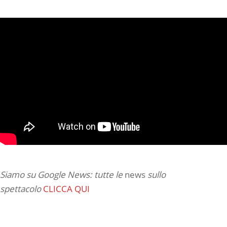
Siamo su Google News: tutte le
news
sullo
spettacolo
CLICCA QUI