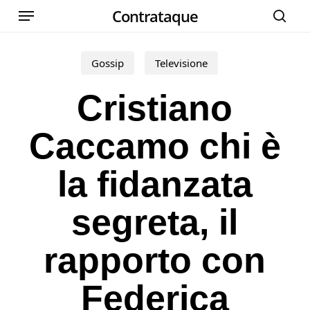
Menu
Skip
Contrataque
cer
to
main
Gossip
Televisione
content
Cristiano
Caccamo chi è
la fidanzata
segreta, il
rapporto con
Federica