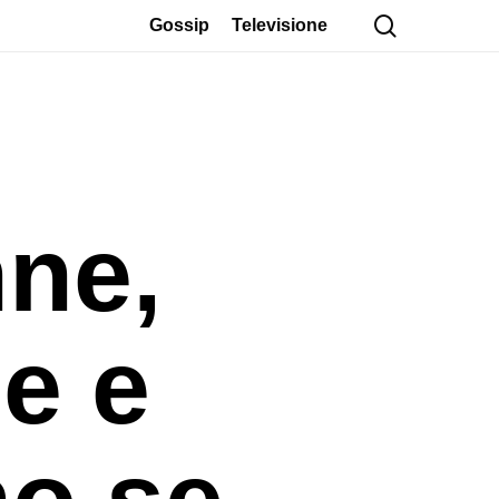
cerca
Gossip
Televisione
ne,
e e
no se