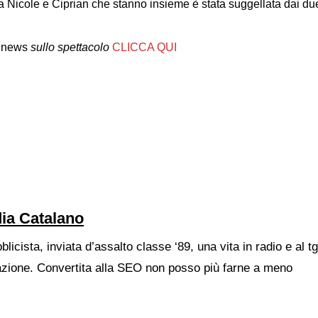
a Nicole e Ciprian che stanno insieme è stata suggellata dai du
news
sullo spettacolo
CLICCA QUI
ia Catalano
blicista, inviata d’assalto classe ‘89, una vita in radio e al t
azione. Convertita alla SEO non posso più farne a meno