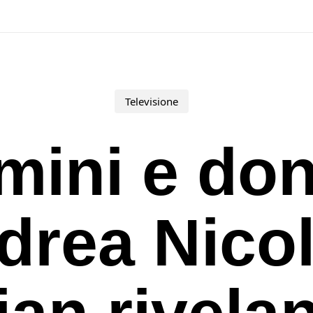
Televisione
mini e don
drea Nicol
ian rivela