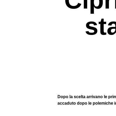
st
Premi invio per cercare o ESC per uscir
Dopo la scelta arrivano le pri
accaduto dopo le polemiche i