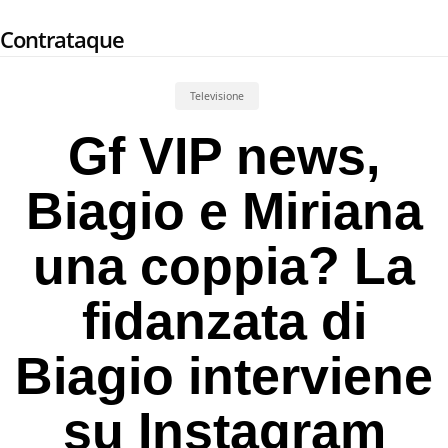
Skip
Contrataque
to
main
content
Televisione
Gf VIP news,
Biagio e Miriana
una coppia? La
fidanzata di
Biagio interviene
su Instagram