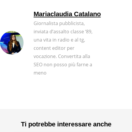
Mariaclaudia Catalano
Giornalista pubblicista,
inviata d’assalto classe ‘89,
una vita in radio e al tg,
content editor per
vocazione. Convertita alla
SEO non posso più farne a
meno
Ti potrebbe interessare anche