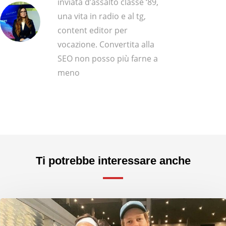
inviata d’assalto classe ‘89,
una vita in radio e al tg,
content editor per
vocazione. Convertita alla
SEO non posso più farne a
meno
Ti potrebbe interessare anche