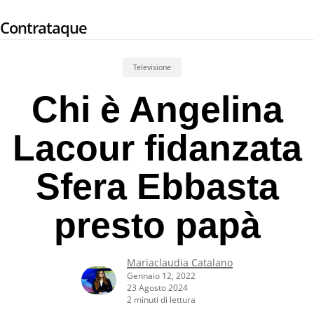
Skip
Contrataque
to
main
content
Televisione
Chi è Angelina
Lacour fidanzata
Sfera Ebbasta
presto papà
Mariaclaudia Catalano
Gennaio 12, 2022
23 Agosto 2024
2 minuti di lettura