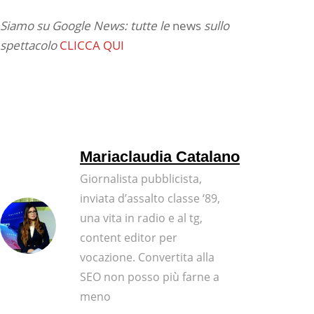
Siamo su Google News: tutte le
news
sullo
spettacolo
CLICCA QUI
Mariaclaudia Catalano
Giornalista pubblicista,
inviata d’assalto classe ‘89,
una vita in radio e al tg,
content editor per
vocazione. Convertita alla
SEO non posso più farne a
meno