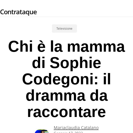
Skip
Contrataque
to
main
content
Televisione
Chi è la mamma
di Sophie
Codegoni: il
dramma da
raccontare
Mariaclaudia Catalano
Gennaio 17, 2022