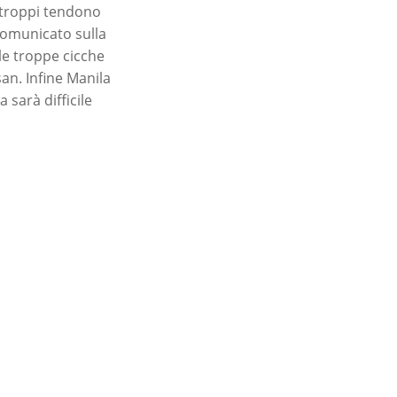
n troppi tendono
comunicato sulla
lle troppe cicche
san. Infine Manila
 sarà difficile