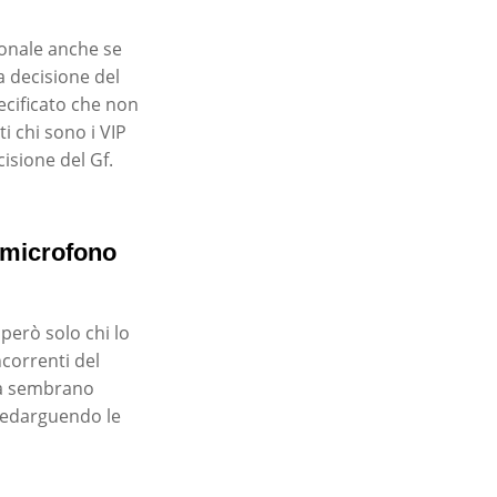
ionale anche se
a decisione del
ecificato che non
i chi sono i VIP
isione del Gf.
o microfono
 però solo chi lo
ncorrenti del
una sembrano
a redarguendo le