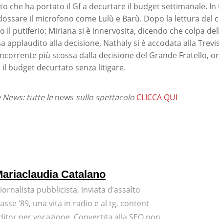
o che ha portato il Gf a decurtare il budget settimanale. I
ndossare il microfono come Lulù e Barù. Dopo la lettura del 
 il putiferio: Miriana si è innervosita, dicendo che colpa de
ha applaudito alla decisione, Nathaly si è accodata alla Trevi
corrente più scossa dalla decisione del Grande Fratello, ora
 il budget decurtato senza litigare.
News: tutte le
news
sullo spettacolo
CLICCA QUI
ariaclaudia Catalano
iornalista pubblicista, inviata d’assalto
lasse ‘89, una vita in radio e al tg, content
ditor per vocazione. Convertita alla SEO non