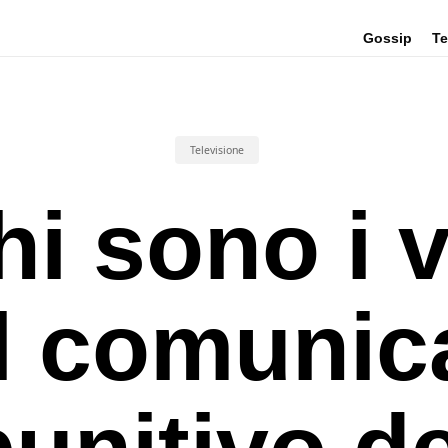
Gossip
Te
Televisione
hi sono i v
l comunic
punitivo de