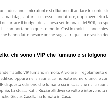
non indossano i microfoni e si rifiutano di andare in confess
iamati dagli autori. Lo stesso conduttore, dopo aver letto l
di decurtare il budget della spesa settimanale del 50%, ha sp
ti si comportano in questo modo. Così in molti si sono chiest
che hanno fatto pesare anche sugli altri questa drastica dec
llo, chi sono i VIP che fumano e si tolgon
ande fratello VIP fumano in molti. A violare il regolamento e
ll’edificio oppure nella sauna. Le indiziate numero uno, le co
VIP di questa edizione che fumano sia in casa che nella sa
ophie. La stessa Katia Ricciarelli diverse volte è intervenut
 anche Giucas Casella ha fumato in Casa.