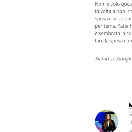
Non è solo quest
talvolta a non i
spesa è scoppiato
per terra, Katia 
è sembrata la con
fare la spesa con
Siamo su Google 
M
G
c
e