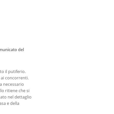
omunicato del
 il putiferio.
 ai concorrenti.
ra necessario
o ritiene che si
ato nel dettaglio
asa e della