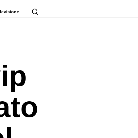
cerca
levisione
ip
ato
l