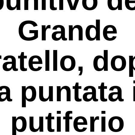
Grande
ratello, do
la puntata i
putiferio
rcare o ESC per uscire