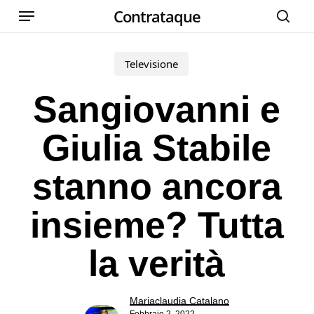
Menu
Skip
Contrataque
cer
to
main
Televisione
content
Sangiovanni e
Giulia Stabile
stanno ancora
insieme? Tutta
la verità
Mariaclaudia Catalano
Febbraio 2, 2022