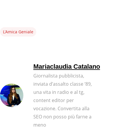
L'Amica Geniale
Mariaclaudia Catalano
Giornalista pubblicista,
inviata d’assalto classe ‘89,
una vita in radio e al tg,
content editor per
vocazione. Convertita alla
SEO non posso più farne a
meno