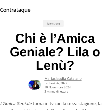
Skip
Contrataque
to
main
content
Televisione
Chi è l’Amica
Geniale? Lila o
Lenù?
Mariaclaudia Catalano
Febbraio 6, 2022
10 Novembre 2024
3 minuti di lettura
L’Amica Geniale
torna in tv con la terza stagione, la