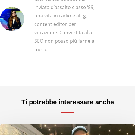
inviata d’assalto classe ‘89,
una vita in radio e al tg,
content editor per
vocazione. Convertita alla
SEO non posso più farne a
meno
Ti potrebbe interessare anche