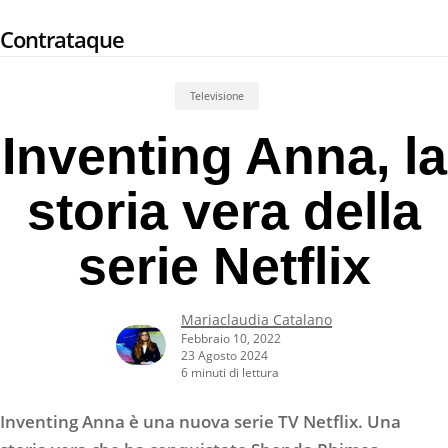
Skip
Contrataque
to
main
content
Televisione
Inventing Anna, la
storia vera della
serie Netflix
Mariaclaudia Catalano
Febbraio 10, 2022
23 Agosto 2024
6 minuti di lettura
Inventing Anna è una nuova serie TV Netflix. Una