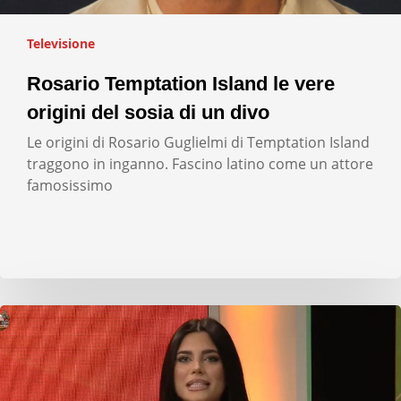
Televisione
Rosario Temptation Island le vere
origini del sosia di un divo
Le origini di Rosario Guglielmi di Temptation Island
traggono in inganno. Fascino latino come un attore
famosissimo