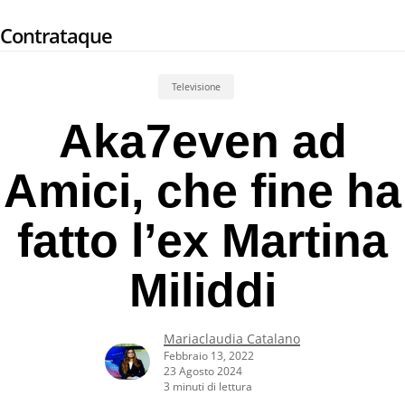
Skip
Contrataque
to
main
content
Televisione
Aka7even ad
Amici, che fine ha
fatto l’ex Martina
Miliddi
Mariaclaudia Catalano
Febbraio 13, 2022
23 Agosto 2024
3 minuti di lettura