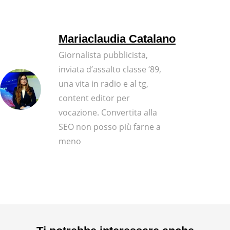
Mariaclaudia Catalano
Giornalista pubblicista,
inviata d’assalto classe ‘89,
una vita in radio e al tg,
content editor per
vocazione. Convertita alla
SEO non posso più farne a
meno