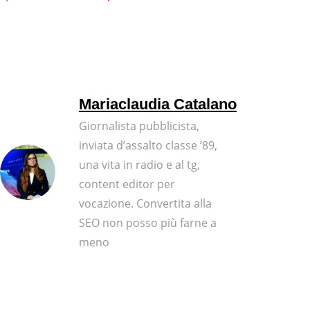
Mariaclaudia Catalano
Giornalista pubblicista,
inviata d’assalto classe ‘89,
una vita in radio e al tg,
content editor per
vocazione. Convertita alla
SEO non posso più farne a
meno