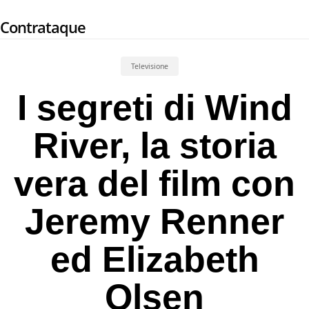
Skip
Contrataque
to
main
content
Televisione
I segreti di Wind
River, la storia
vera del film con
Jeremy Renner
ed Elizabeth
Olsen