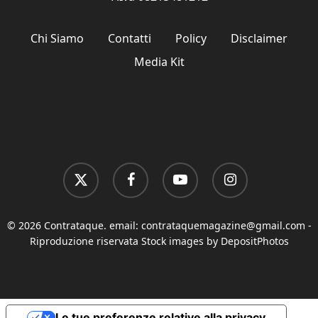
Chi Siamo
Contatti
Policy
Disclaimer
Media Kit
x-
facebook
youtube
instagram
twitter
© 2026 Contrataque. email:
contrataquemagazine@gmail.com
-
Riproduzione riservata Stock images by DepositPhotos
Le tue preferenze relative alla privacy