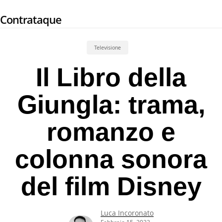
Skip
Contrataque
to
main
content
Televisione
Il Libro della
Giungla: trama,
romanzo e
colonna sonora
del film Disney
Luca Incoronato
Febbraio 15, 2022