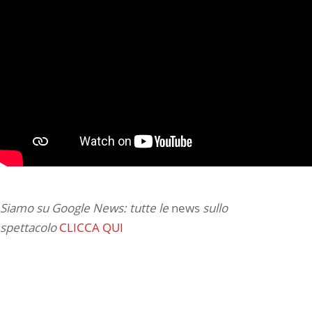
Siamo su Google News: tutte le
news
sullo
spettacolo
CLICCA QUI