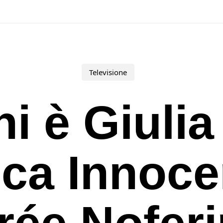
Televisione
i è Giulia
ca Innoce
rée Noferi