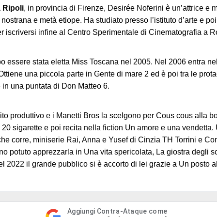
 Ripoli
, in provincia di Firenze, Desirée Noferini è un’attrice e 
ostrana e metà etiope. Ha studiato presso l’istituto d’arte e poi 
r iscriversi infine al Centro Sperimentale di Cinematografia a 
po essere stata eletta Miss Toscana nel 2005. Nel 2006 entra nel c
 Ottiene una piccola parte in Gente di mare 2 ed è poi tra le pro
in una puntata di Don Matteo 6.
to produttivo e i Manetti Bros la scelgono per Cous cous alla b
lm 20 sigarette e poi recita nella fiction Un amore e una vendetta
he corre, miniserie Rai, Anna e Yusef di Cinzia TH Torrini e Con 
nno potuto apprezzarla in Una vita spericolata, La giostra degli s
 2022 il grande pubblico si è accorto di lei grazie a Un posto al 
Aggiungi Contra-Ataque come