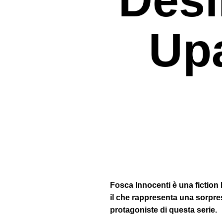
Up
Premi invio per cercare o ESC per uscir
Fosca Innocenti è una fiction
il che rappresenta una sorpre
protagoniste di questa serie.