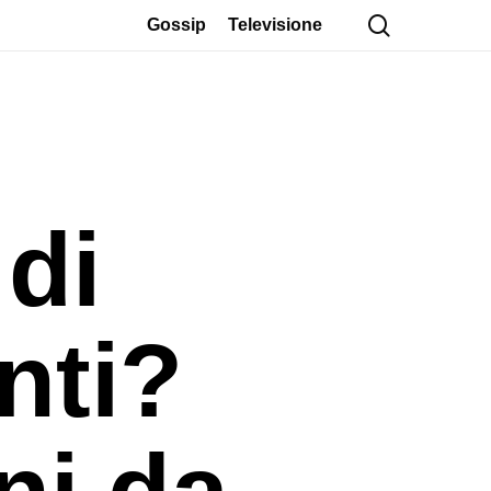
cerca
Gossip
Televisione
 di
nti?
ni da