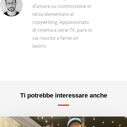
d’amore su commissione in
terza elementare al
copywriting. Appassionato
di cinema e serie TV, pare io
sia riuscito a farne un
lavoro.
Ti potrebbe interessare anche