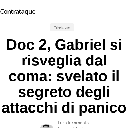
Skip
Contrataque
to
main
content
Televisione
Doc 2, Gabriel si
risveglia dal
coma: svelato il
segreto degli
attacchi di panico
Luca Incoronato
Febbraio 18, 2022