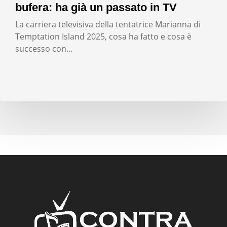
bufera: ha già un passato in TV
La carriera televisiva della tentatrice Marianna di
Temptation Island 2025, cosa ha fatto e cosa è
successo con…