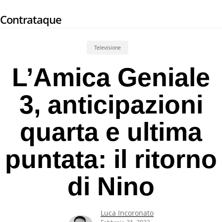
Skip
Contrataque
to
main
content
Televisione
L’Amica Geniale
3, anticipazioni
quarta e ultima
puntata: il ritorno
di Nino
Luca Incoronato
Febbraio 21, 2022