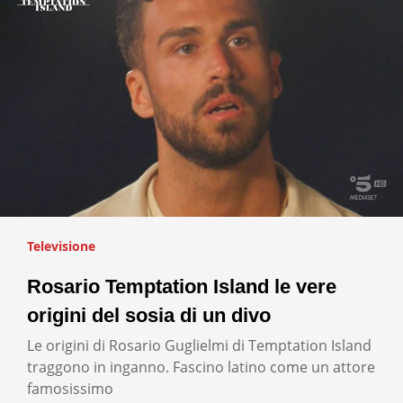
Televisione
Rosario Temptation Island le vere
origini del sosia di un divo
Le origini di Rosario Guglielmi di Temptation Island
traggono in inganno. Fascino latino come un attore
famosissimo