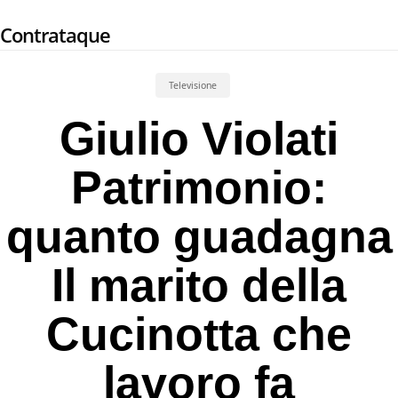
Skip
Contrataque
to
main
content
Televisione
Giulio Violati
Patrimonio:
quanto guadagna
Il marito della
Cucinotta che
lavoro fa