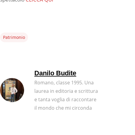
Patrimonio
Danilo Budite
Romano, classe 1995. Una
laurea in editoria e scrittura
e tanta voglia di raccontare
il mondo che mi circonda