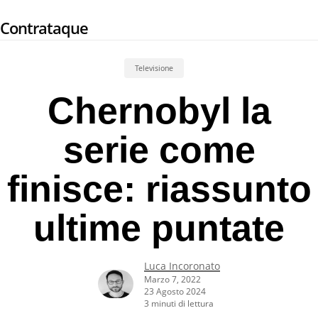
Skip
Contrataque
to
main
content
Televisione
Chernobyl la
serie come
finisce: riassunto
ultime puntate
Luca Incoronato
Marzo 7, 2022
23 Agosto 2024
3 minuti di lettura