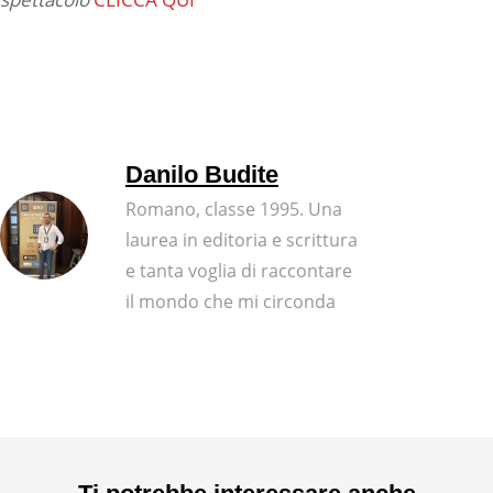
Danilo Budite
Romano, classe 1995. Una
laurea in editoria e scrittura
e tanta voglia di raccontare
il mondo che mi circonda