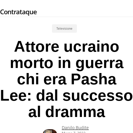
Skip
Contrataque
to
main
content
Televisione
Attore ucraino
morto in guerra
chi era Pasha
Lee: dal successo
al dramma
Danilo Budite
Marzo 7, 2022