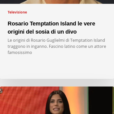
Televisione
Rosario Temptation Island le vere
origini del sosia di un divo
Le origini di Rosario Guglielmi di Temptation Island
traggono in inganno. Fascino latino come un attore
famosissimo