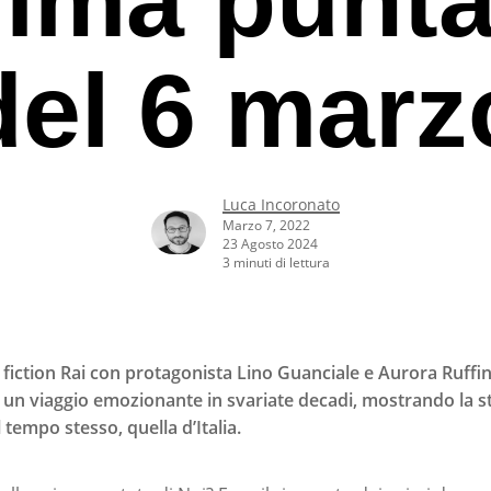
del 6 marz
Luca Incoronato
Marzo 7, 2022
23 Agosto 2024
3 minuti di lettura
fiction Rai con protagonista Lino Guanciale e Aurora Ruffin
o un viaggio emozionante in svariate decadi, mostrando la s
l tempo stesso, quella d’Italia.
rcare o ESC per uscire