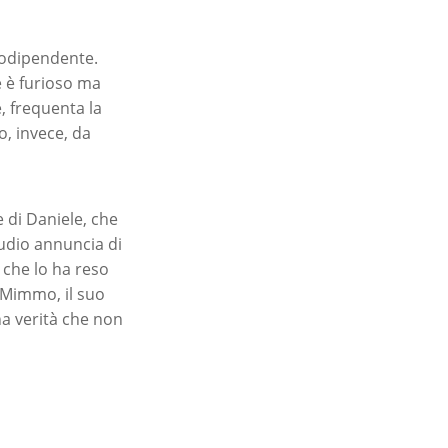
codipendente.
 è furioso ma
e, frequenta la
, invece, da
 di Daniele, che
udio annuncia di
V che lo ha reso
 Mimmo, il suo
na verità che non