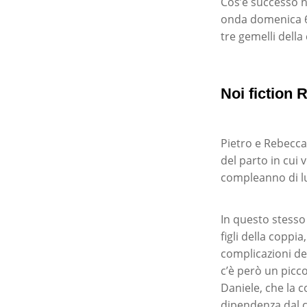
Cos’è successo ne
onda domenica 6 m
tre gemelli dell
Noi fiction 
Pietro e Rebecca
del parto in cui 
compleanno di lu
In questo stesso 
figli della coppi
complicazioni de
c’è però un picco
Daniele, che la c
dipendenza dal c