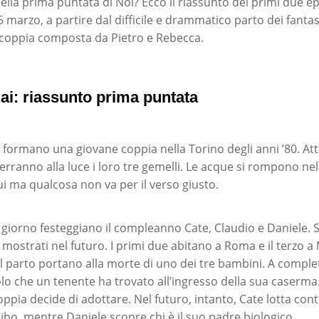
lla prima puntata di Noi? Ecco il riassunto dei primi due ep
arzo, a partire dal difficile e drammatico parto dei fantast
a coppia composta da Pietro e Rebecca.
Rai: riassunto prima puntata
 formano una giovane coppia nella Torino degli anni ’80. At
verranno alla luce i loro tre gemelli. Le acque si rompono ne
i ma qualcosa non va per il verso giusto.
giorno festeggiano il compleanno Cate, Claudio e Daniele. Si
a, mostrati nel futuro. I primi due abitano a Roma e il terzo a
l parto portano alla morte di uno dei tre bambini. A complet
lo che un tenente ha trovato all’ingresso della sua caserma. 
oppia decide di adottare. Nel futuro, intanto, Cate lotta cont
ibo, mentre Daniele scopre chi è il suo padre biologico.