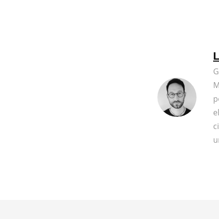
L
G
M
p
e
c
u