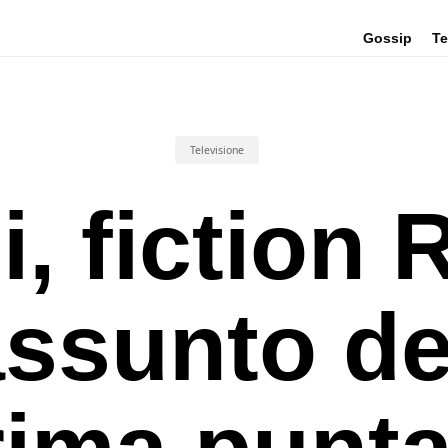
Gossip
Te
Televisione
, fiction 
assunto de
rima punta