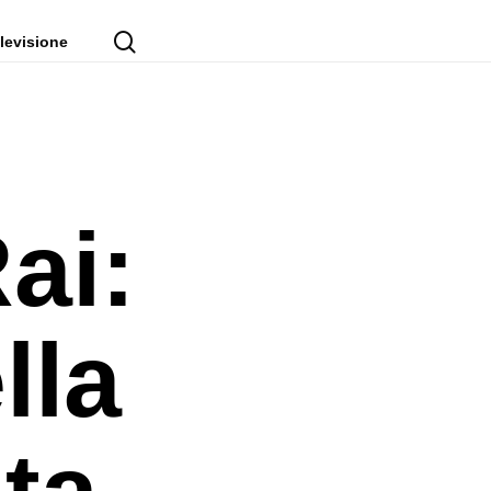
cerca
levisione
Rai:
lla
ta