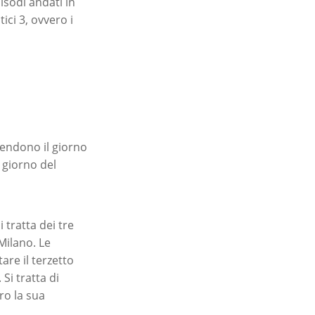
isodi andati in
ici 3, ovvero i
tendono il giorno
l giorno del
 tratta dei tre
 Milano. Le
are il terzetto
Si tratta di
ro la sua