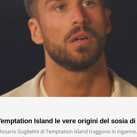
emptation Island le vere origini del sosia di
i Rosario Guglielmi di Temptation Island traggono in inganno