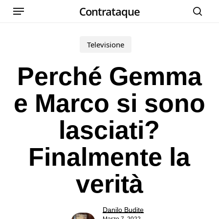
Menu
Skip
Contrataque
cer
to
main
Televisione
content
Perché Gemma
e Marco si sono
lasciati?
Finalmente la
verità
Danilo Budite
Marzo 7, 2022