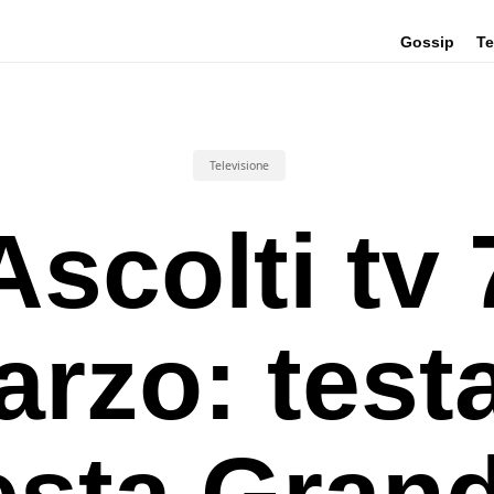
Gossip
Te
Televisione
Ascolti tv 
rzo: test
esta Gran