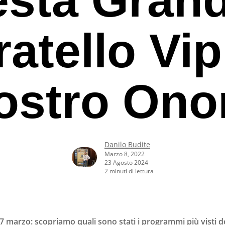
ratello Vip
ostro Ono
Danilo Budite
Marzo 8, 2022
23 Agosto 2024
2 minuti di lettura
rcare o ESC per uscire
 7 marzo: scopriamo quali sono stati i programmi più visti de