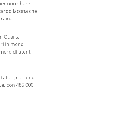
per uno share
iccardo Iacona che
craina.
on Quarta
ri in meno
umero di utenti
ttatori, con uno
ove, con 485.000