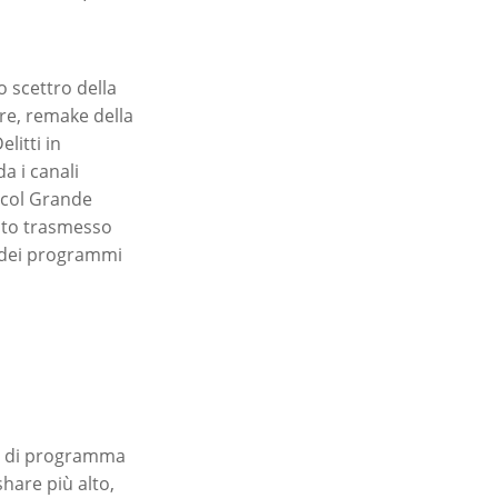
 scettro della
re, remake della
litti in
a i canali
 col Grande
tato trasmesso
i dei programmi
ro di programma
share più alto,