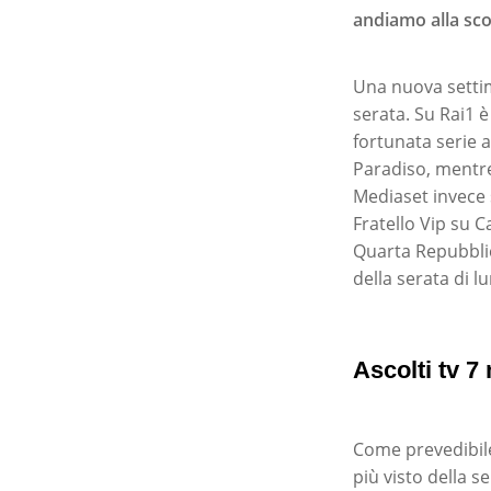
andiamo alla scop
Una nuova settim
serata. Su Rai1 
fortunata serie a
Paradiso, mentre
Mediaset invece 
Fratello Vip su 
Quarta Repubblic
della serata di l
Ascolti tv 7 
Come prevedibile
più visto della s