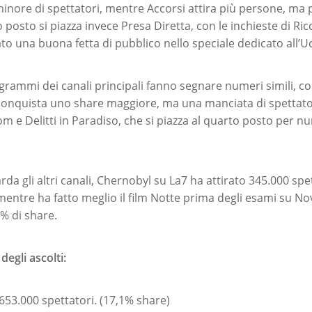
ore di spettatori, mentre Accorsi attira più persone, ma 
zo posto si piazza invece Presa Diretta, con le inchieste di R
o una buona fetta di pubblico nello speciale dedicato all’U
rogrammi dei canali principali fanno segnare numeri simili, c
conquista uno share maggiore, ma una manciata di spettato
m e Delitti in Paradiso, che si piazza al quarto posto per n
da gli altri canali, Chernobyl su La7 ha attirato 345.000 spe
 mentre ha fatto meglio il film Notte prima degli esami su N
3% di share.
 degli ascolti:
653.000 spettatori. (17,1% share)