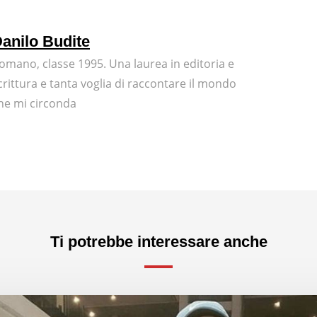
anilo Budite
omano, classe 1995. Una laurea in editoria e
crittura e tanta voglia di raccontare il mondo
he mi circonda
Ti potrebbe interessare anche