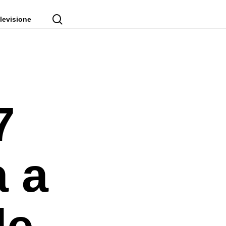
cerca
levisione
7
a a
de