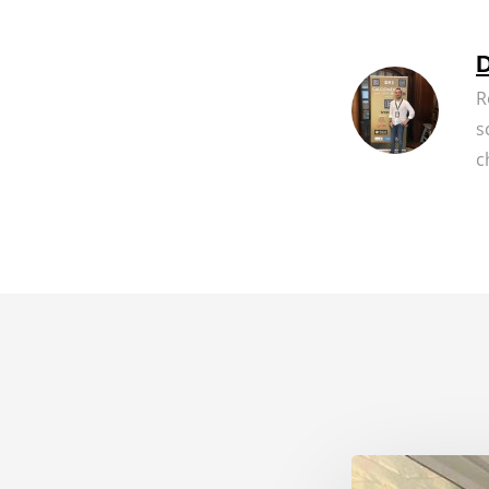
D
R
s
c