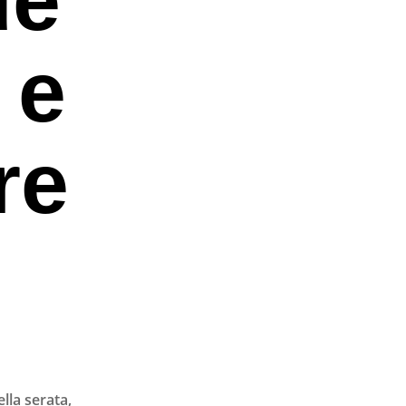
 e
re
lla serata,