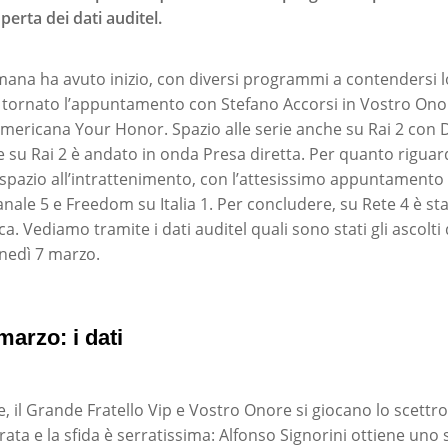
erta dei dati auditel.
ana ha avuto inizio, con diversi programmi a contendersi lo
è tornato l’appuntamento con Stefano Accorsi in Vostro Ono
mericana Your Honor. Spazio alle serie anche su Rai 2 con De
 su Rai 2 è andato in onda Presa diretta. Per quanto riguard
spazio all’intrattenimento, con l’attesissimo appuntamento
Canale 5 e Freedom su Italia 1. Per concludere, su Rete 4 è s
a. Vediamo tramite i dati auditel quali sono stati gli ascolt
unedì 7 marzo.
marzo: i dati
, il Grande Fratello Vip e Vostro Onore si giocano lo scett
erata e la sfida è serratissima: Alfonso Signorini ottiene uno 