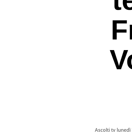
F
V
Premi invio per ce
Ascolti tv lunedì