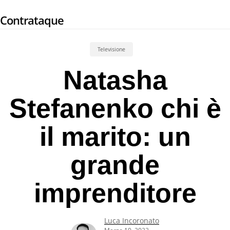
Skip
Contrataque
to
main
content
Televisione
Natasha
Stefanenko chi è
il marito: un
grande
imprenditore
Luca Incoronato
Marzo 10, 2022