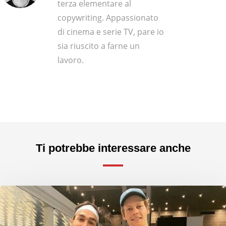
terza elementare al
copywriting. Appassionato
di cinema e serie TV, pare io
sia riuscito a farne un
lavoro.
Ti potrebbe interessare anche