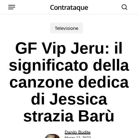
Menu
Skip
Contrataque
cer
to
main
Televisione
content
GF Vip Jeru: il
significato della
canzone dedica
di Jessica
strazia Barù
Danilo Budite
Marzo 12, 2022