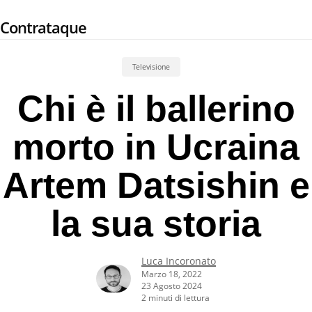
Skip
Contrataque
to
main
content
Televisione
Chi è il ballerino
morto in Ucraina
Artem Datsishin e
la sua storia
Luca Incoronato
Marzo 18, 2022
23 Agosto 2024
2 minuti di lettura