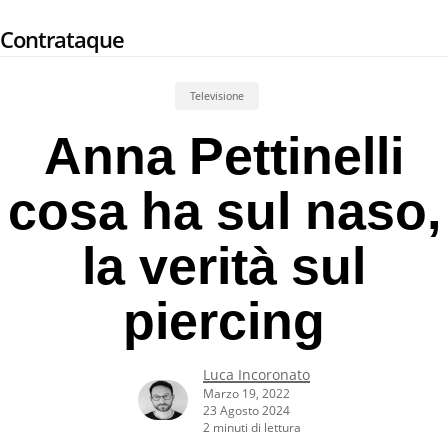
Skip
Contrataque
to
main
content
Televisione
Anna Pettinelli
cosa ha sul naso,
la verità sul
piercing
Luca Incoronato
Marzo 19, 2022
23 Agosto 2024
2 minuti di lettura