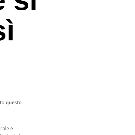
ì
lto questo
rale e