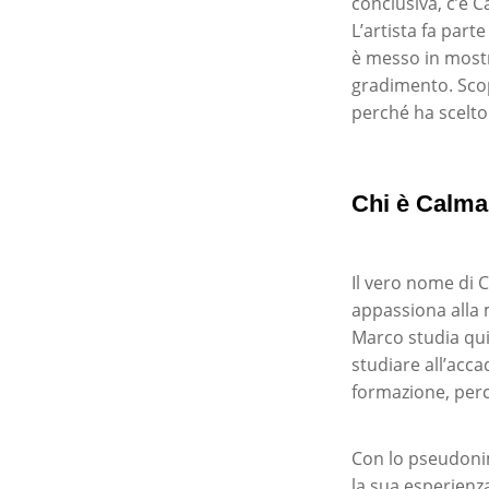
conclusiva, c’è C
L’artista fa part
è messo in mostr
gradimento. Sco
perché ha scelto
Chi è Calma
Il vero nome di C
appassiona alla m
Marco studia qui
studiare all’acc
formazione, perch
Con lo pseudonim
la sua esperienza