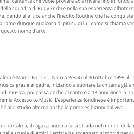
alma, cantante che vuole provare ad arrivare fino in fondo a
e della squadra di Rudy Zerbi e nella sua esperienza all’intern
a, dando alla luce anche l’inedito Routine che ha conquist
priamo dunque qualcosa di più su di lui: come si chiama v
 questo nome d’arte.
alma è Marco Barbieri. Nato a Pesato il 30 ottobre 1998, il r
usica grazie al padre, iniziando a suonare la chitarra già a 
ndi musica, poi passa anche al canto e a 18 anni vince la bo
ademia Accesso to Music. L’esperienza londinese è important
é allo studio alterna anche le prime esibizioni dal vivo.
o di Calma, il ragazzo inizia a farsi strada nel mondo dell
 nella scuola di Amici, l’artista ha accennato ai motivi per cu