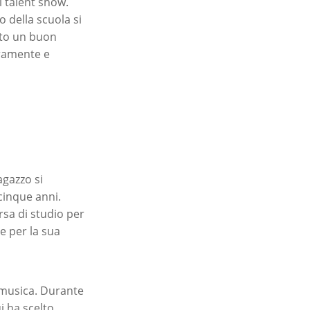
l talent show.
o della scuola si
ato un buon
eramente e
agazzo si
cinque anni.
rsa di studio per
e per la sua
a musica. Durante
i ha scelto