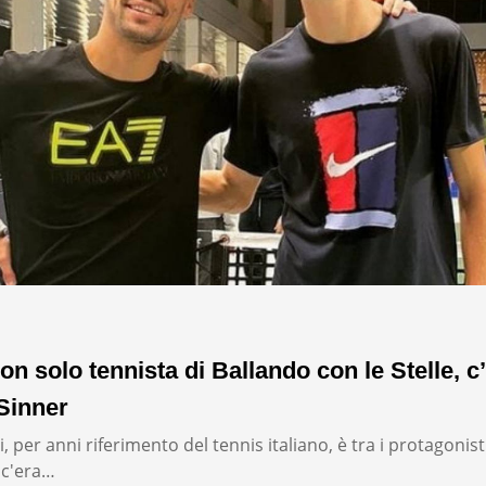
on solo tennista di Ballando con le Stelle, c’
Sinner
, per anni riferimento del tennis italiano, è tra i protagonist
: c'era…