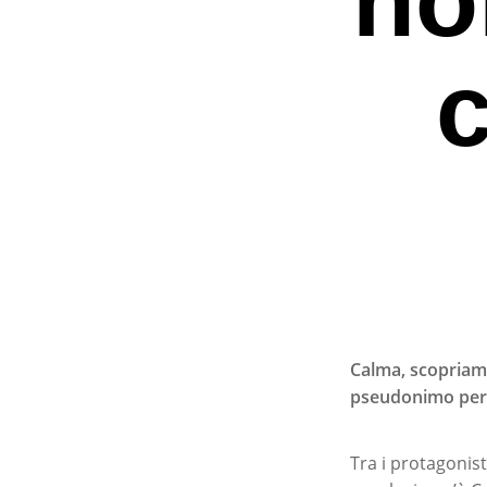
Calma, scopriamo
pseudonimo per l
Premi invio per ce
Tra i protagonist