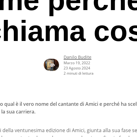
chiama cos
Danilo Budite
Marzo 19, 2022
23 Agosto 2024
2 minuti di lettura
 qual è il vero nome del cantante di Amici e perché ha sce
a sua carriera.
rcare o ESC per uscire
i della ventunesima edizione di Amici, giunta alla sua fase se