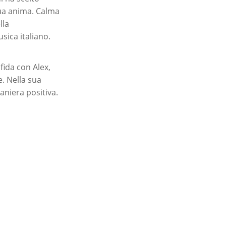
sua anima. Calma
lla
sica italiano.
fida con Alex,
. Nella sua
aniera positiva.