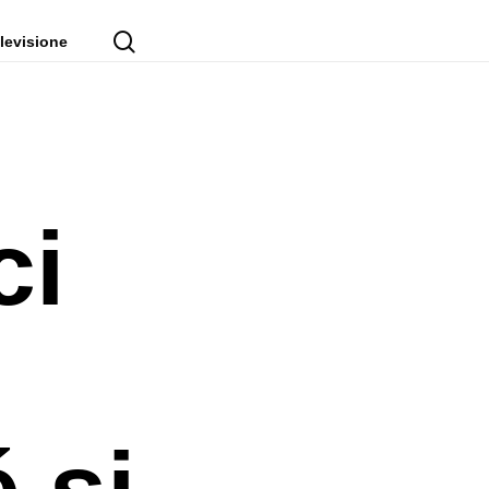
cerca
levisione
ci
 si