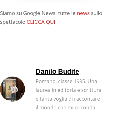
Siamo su Google News: tutte le
news
sullo
spettacolo
CLICCA QUI
Danilo Budite
Romano, classe 1995. Una
laurea in editoria e scrittura
e tanta voglia di raccontare
il mondo che mi circonda