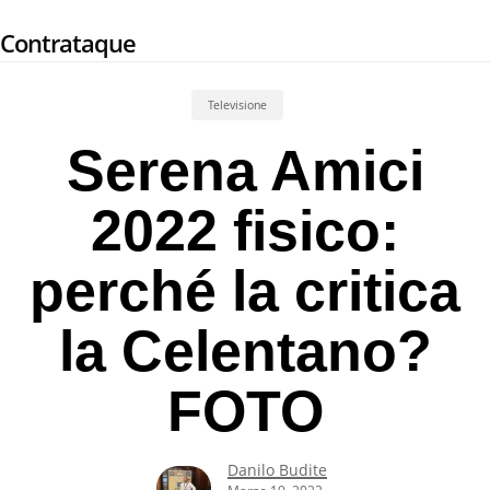
Skip
Contrataque
to
main
content
Televisione
Serena Amici
2022 fisico:
perché la critica
la Celentano?
FOTO
Danilo Budite
Marzo 19, 2022