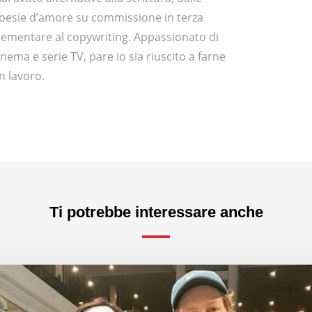
oesie d’amore su commissione in terza
lementare al copywriting. Appassionato di
inema e serie TV, pare io sia riuscito a farne
n lavoro.
Ti potrebbe interessare anche