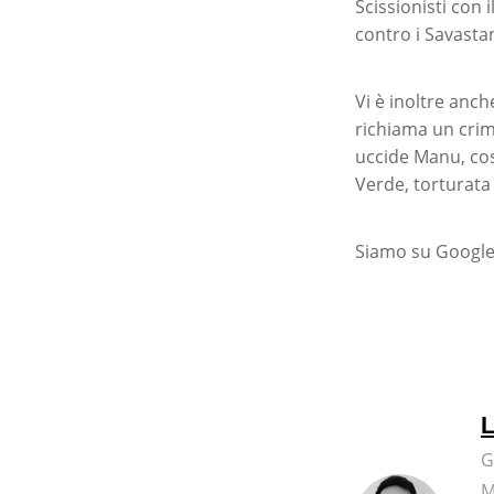
Scissionisti con 
contro i Savastan
Vi è inoltre anch
richiama un crim
uccide Manu, così
Verde, torturata
Siamo su Google
L
G
M