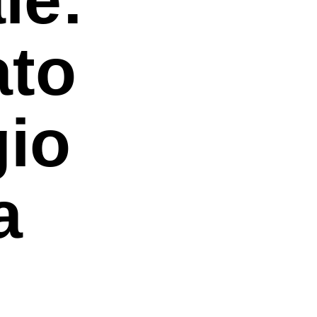
ato
gio
a