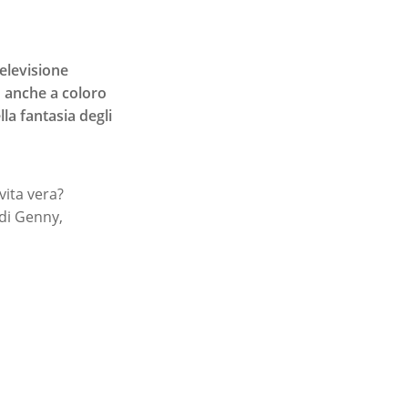
televisione
o anche a coloro
la fantasia degli
vita vera?
 di Genny,