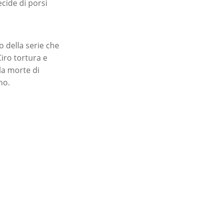
ecide di porsi
o della serie che
iro tortura e
lla morte di
no.