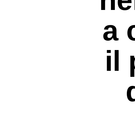
a 
il
Premi invio per ce