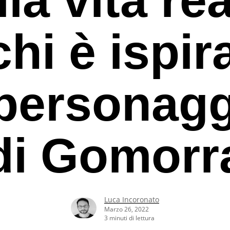
chi è ispir
 personag
di Gomorr
Luca Incoronato
rcare o ESC per uscire
Marzo 26, 2022
3 minuti di lettura