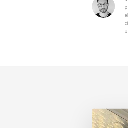
p
e
c
u