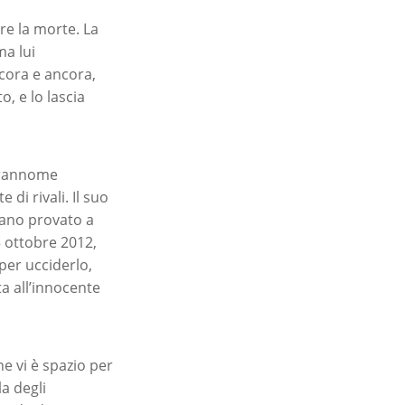
are la morte. La
ma lui
ncora e ancora,
, e lo lascia
oprannome
di rivali. Il suo
vano provato a
15 ottobre 2012,
 per ucciderlo,
a all’innocente
e vi è spazio per
la degli