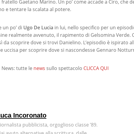
il fratello Gaetano Marino. Un po’ come accade a Ciro, che d
o e tentare la scalata al potere.
e un po’ di
Ugo De Lucia
in lui, nello specifico per un episodi
ine realmente avvenuto, il rapimento di Gelsomina Verde. C
 da scoprire dove si trovi Danielino. L’episodio è ispirato a
 e uccisa per scoprire dove si nascondesse Gennaro Nottur
 News: tutte le
news
sullo spettacolo
CLICCA QUI
uca Incoronato
iornalista pubblicista, orgoglioso classe ’89.
ai avuto alternative alla scrittura, dalle