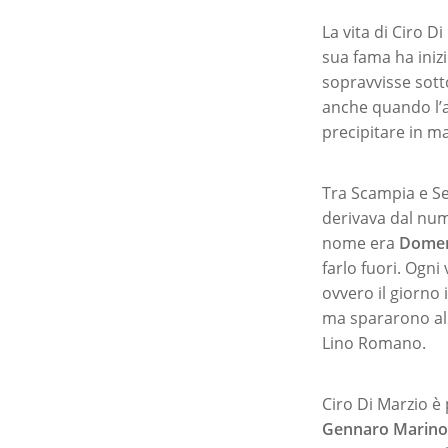
La vita di Ciro D
sua fama ha iniz
sopravvisse sotto
anche quando l’a
precipitare in m
Tra Scampia e S
derivava dal nume
nome era
Domen
farlo fuori. Ogni
ovvero il giorno 
ma spararono all
Lino Romano.
Ciro Di Marzio è 
Gennaro Marino