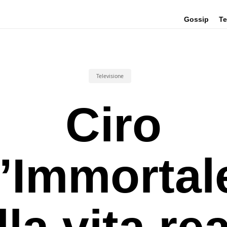
Gossip
Te
Televisione
Ciro
l’Immortal
lla vita rea