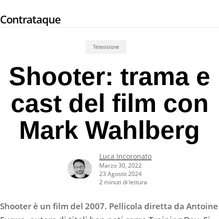
Skip
Contrataque
to
main
content
Televisione
Shooter: trama e
cast del film con
Mark Wahlberg
Luca Incoronato
Marzo 30, 2022
23 Agosto 2024
2 minuti di lettura
Shooter è un film del 2007. Pellicola diretta da Antoine