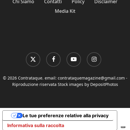
Chi Siamo
Contatti
Policy
Disclaimer
Media Kit
x-
facebook
youtube
instagram
twitter
© 2026 Contrataque. email:
contrataquemagazine@gmail.com
-
Riproduzione riservata Stock images by DepositPhotos
Le tue preferenze relative alla privacy
Informativa sulla raccolta