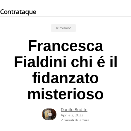
Skip
Contrataque
to
main
content
Televisione
Francesca
Fialdini chi é il
fidanzato
misterioso
Danilo Budite
Aprile 2, 2022
2 minuti di lettura