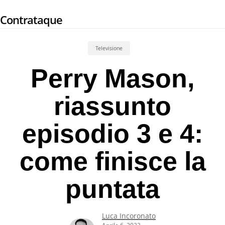
Skip
Contrataque
to
main
content
Televisione
Perry Mason,
riassunto
episodio 3 e 4:
come finisce la
puntata
Luca Incoronato
Aprile 6, 2022