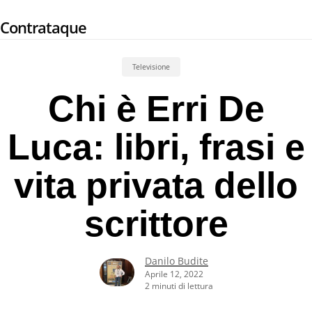
Skip
Contrataque
to
main
content
Televisione
Chi è Erri De
Luca: libri, frasi e
vita privata dello
scrittore
Danilo Budite
Aprile 12, 2022
2 minuti di lettura