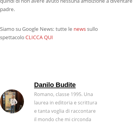
quindi di non avere avuto nessuna ambizione a diventare
padre.
Siamo su Google News: tutte le
news
sullo
spettacolo
CLICCA QUI
Danilo Budite
Romano, classe 1995. Una
laurea in editoria e scrittura
e tanta voglia di raccontare
il mondo che mi circonda