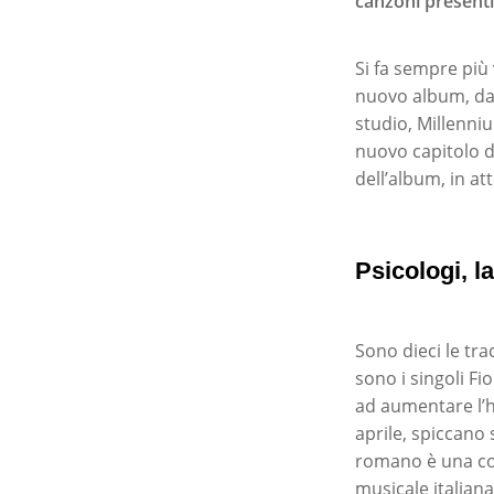
canzoni presenti
Si fa sempre più 
nuovo album, dal 
studio, Millenniu
nuovo capitolo d
dell’album, in at
Psicologi, l
Sono dieci le tr
sono i singoli Fi
ad aumentare l’hy
aprile, spiccano
romano è una col
musicale italian