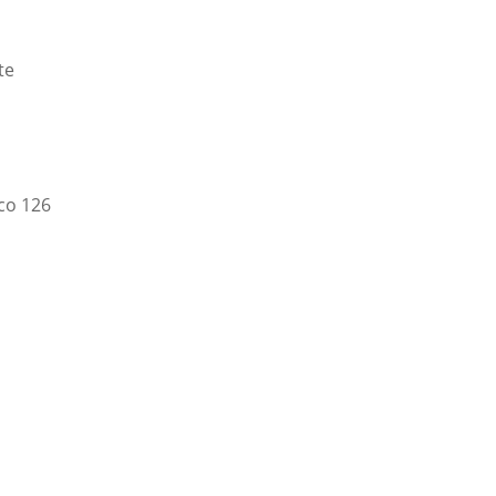
te
nco 126