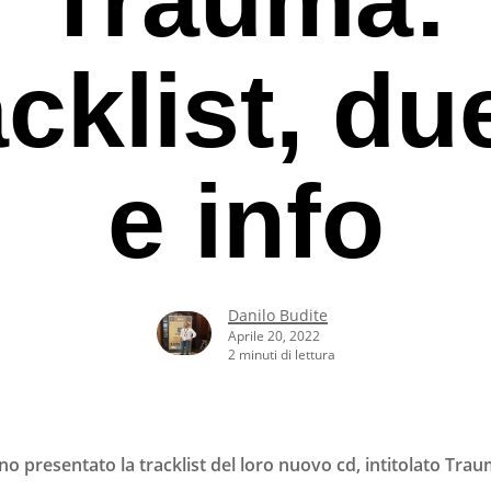
acklist, due
e info
Danilo Budite
Aprile 20, 2022
2 minuti di lettura
rcare o ESC per uscire
no presentato la tracklist del loro nuovo cd, intitolato Trau