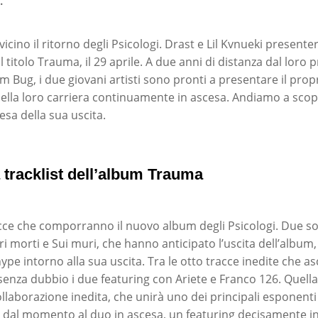
.
vicino il ritorno degli Psicologi. Drast e Lil Kvnueki presente
titolo Trauma, il 29 aprile. A due anni di distanza dal loro 
m Bug, i due giovani artisti sono pronti a presentare il prop
ella loro carriera continuamente in ascesa. Andiamo a scopri
tesa della sua uscita.
a tracklist dell’album Trauma
acce che comporranno il nuovo album degli Psicologi. Due so
ori morti e Sui muri, che hanno anticipato l’uscita dell’albu
pe intorno alla sua uscita. Tra le otto tracce inedite che as
 senza dubbio i due featuring con Ariete e Franco 126. Quell
laborazione inedita, che unirà uno dei principali esponenti
a dal momento al duo in ascesa, un featuring decisamente in