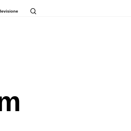
cerca
levisione
um