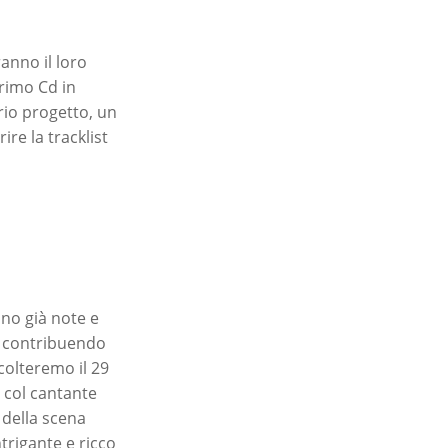
ranno il loro
primo Cd in
rio progetto, un
re la tracklist
no già note e
m, contribuendo
colteremo il 29
a col cantante
 della scena
trigante e ricco