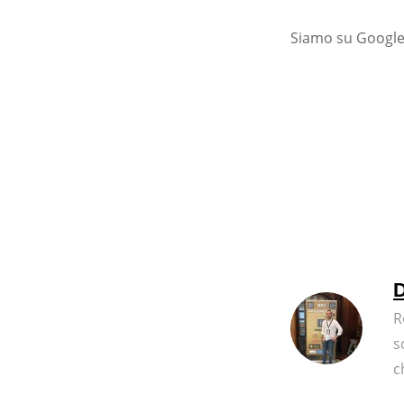
Siamo su Google
D
R
s
c