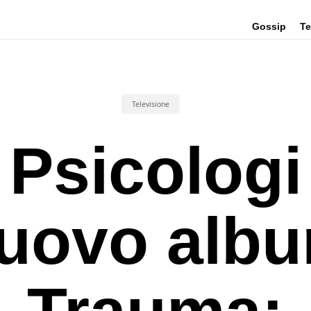
Gossip
Te
Televisione
Psicologi
uovo alb
Trauma: