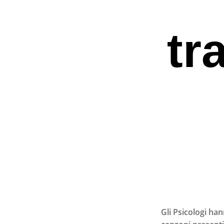
tr
Premi invio per ce
Gli Psicologi han