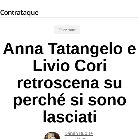
Skip
Contrataque
to
main
content
Televisione
Anna Tatangelo e
Livio Cori
retroscena su
perché si sono
lasciati
Danilo Budite
Aprile 22, 2022