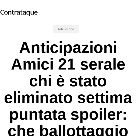
Skip
Contrataque
to
main
content
Televisione
Anticipazioni
Amici 21 serale
chi è stato
eliminato settima
puntata spoiler:
che ballottaggio