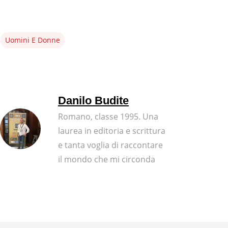
Uomini E Donne
Danilo Budite
Romano, classe 1995. Una
laurea in editoria e scrittura
e tanta voglia di raccontare
il mondo che mi circonda