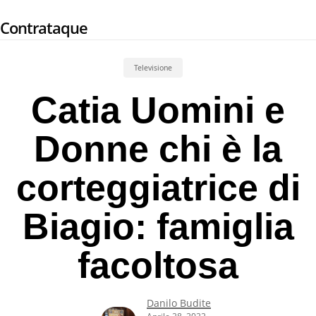
Skip
Contrataque
to
main
content
Televisione
Catia Uomini e
Donne chi è la
corteggiatrice di
Biagio: famiglia
facoltosa
Danilo Budite
Aprile 28, 2022