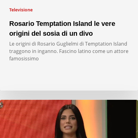
Televisione
Rosario Temptation Island le vere
origini del sosia di un divo
Le origini di Rosario Guglielmi di Temptation Island
traggono in inganno. Fascino latino come un attore
famosissimo