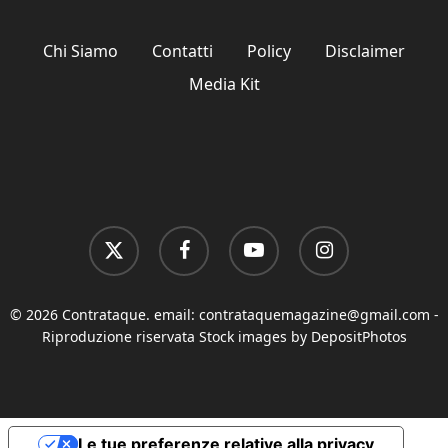
Chi Siamo
Contatti
Policy
Disclaimer
Media Kit
x-
facebook
youtube
instagram
twitter
© 2026 Contrataque. email:
contrataquemagazine@gmail.com
-
Riproduzione riservata Stock images by DepositPhotos
Le tue preferenze relative alla privacy