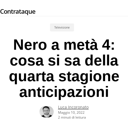
Skip
Contrataque
to
main
content
Televisione
Nero a metà 4:
cosa si sa della
quarta stagione
anticipazioni
Luca Incoronato
Maggio 10, 2022
2 minuti di lettura