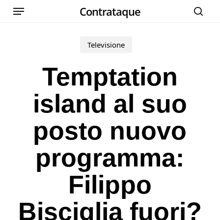
Menu
Skip
Contrataque
cer
to
main
Televisione
content
Temptation
island al suo
posto nuovo
programma:
Filippo
Bisciglia fuori?