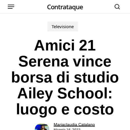
Menu
Skip
Contrataque
cer
to
main
Televisione
content
Amici 21
Serena vince
borsa di studio
Ailey School:
luogo e costo
Mariaclaudia Catalano
Maggio 16, 2022