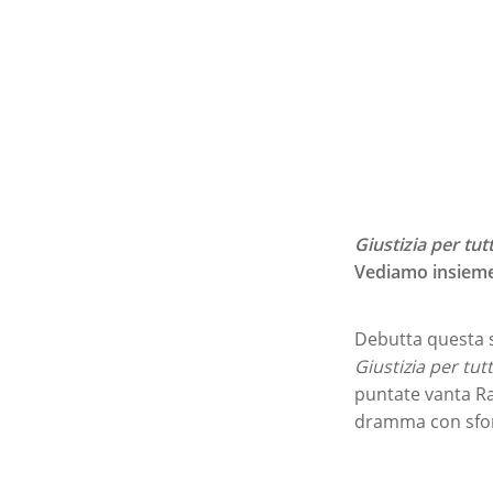
Giustizia per tutt
Vediamo insieme 
Debutta questa 
Giustizia per tutt
puntate vanta R
dramma con sfond
Premi invio per ce