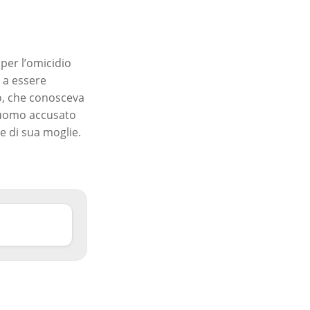
per l’omicidio
e a essere
to, che conosceva
n uomo accusato
e di sua moglie.