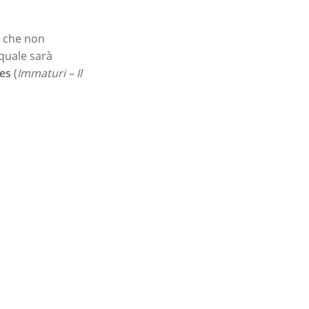
o che non
 quale sarà
es
(
Immaturi – Il