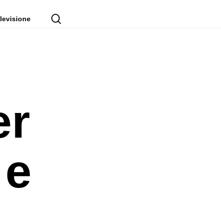
cerca
levisione
er
 e