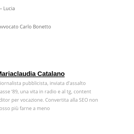
– Lucia
vvocato Carlo Bonetto
ariaclaudia Catalano
iornalista pubblicista, inviata d’assalto
lasse ‘89, una vita in radio e al tg, content
ditor per vocazione. Convertita alla SEO non
osso più farne a meno