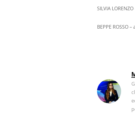
SILVIA LORENZO 
BEPPE ROSSO – a
M
G
c
e
p