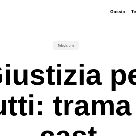
Gossip
Te
Televisione
iustizia p
utti: trama
cast