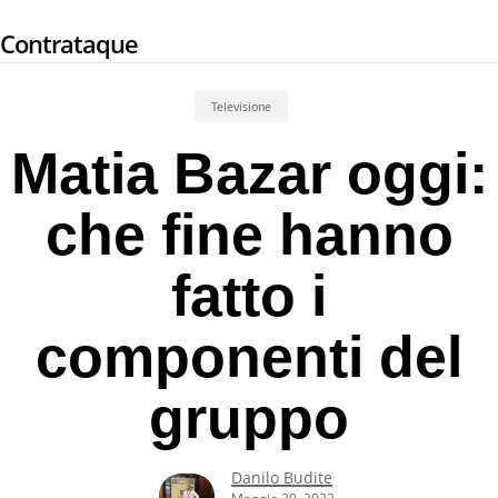
Skip
Contrataque
to
main
content
Televisione
Matia Bazar oggi:
che fine hanno
fatto i
componenti del
gruppo
Danilo Budite
Maggio 20, 2022